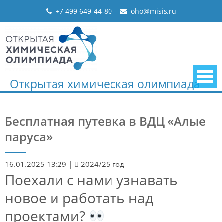
Skip
+7 499 649-44-80
oho@misis.ru
to
content
Открытая химическая олимпиада
Бесплатная путевка в ВДЦ «Алые
паруса»
16.01.2025 13:29
|
2024/25 год
Поехали с нами узнавать
новое и работать над
проектами?