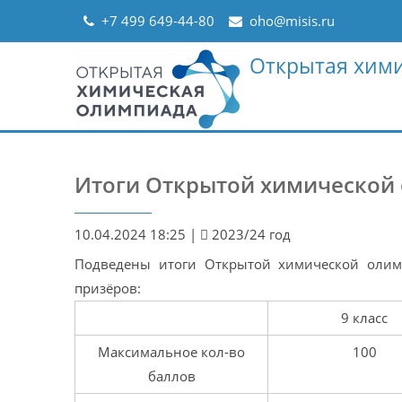
Skip
+7 499 649-44-80
oho@misis.ru
to
content
Открытая хим
Итоги Открытой химической
10.04.2024 18:25
|
2023/24 год
Подведены итоги Открытой химической олим
призёров:
9 класс
Максимальное кол-во
100
баллов