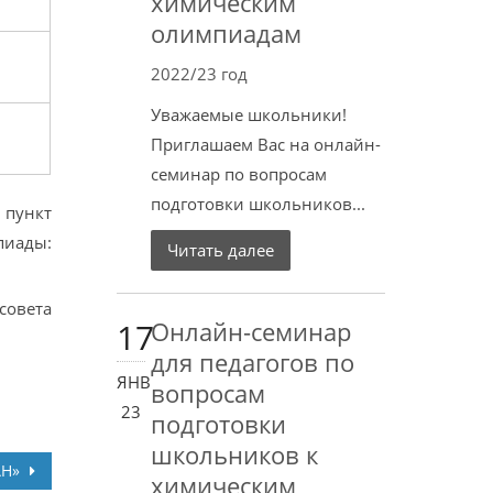
химическим
олимпиадам
2022/23 год
Уважаемые школьники!
Приглашаем Вас на онлайн-
семинар по вопросам
подготовки школьников...
 пункт
иады:
Читать далее
совета
17
Онлайн-семинар
для педагогов по
ЯНВ
вопросам
23
подготовки
школьников к
АН»
химическим