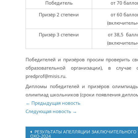
Победитель
от 70 балло
Призёр 2 степени
от 60 балло
(включительн
Призёр 3 степени
от 38,5 балл
(включительн
Победителей и призёров просим проверить св
образовательной организации), в случае
predprof@misis.ru.
Дипломы победителей и призёров олимпиады 
олимпиад школьников (сроки появления диплом
← Предыдущая новость
Следующая новость →
Post
РЕЗУЛЬТАТЫ АПЕЛЛЯЦИИ ЗАКЛЮЧИТЕЛЬНОГО 
ОХО-2024