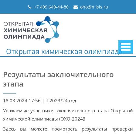
Skip
+7 499 649-44-80
oho@misis.ru
to
content
Открытая химическая олимпиада
Результаты заключительного
этапа
18.03.2024 17:56
|
2023/24 год
Уважаемые участники заключительного этапа Открытой
химической олимпиады (ОХО-2024)!
Здесь вы можете посмотреть результаты проверки