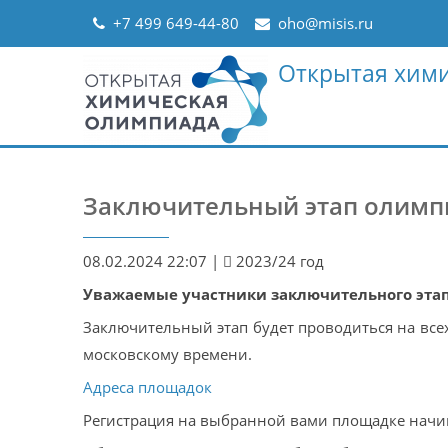
Skip
+7 499 649-44-80
oho@misis.ru
to
content
Открытая хим
Заключительный этап олим
08.02.2024 22:07
|
2023/24 год
Уважаемые участники заключительного эта
Заключительный этап будет проводиться на все
московскому времени.
Адреса площадок
Регистрация на выбранной вами площадке начин