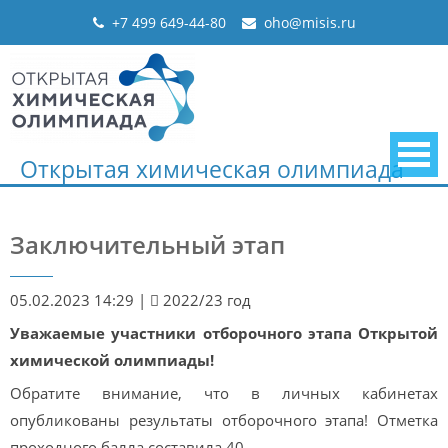
Skip
+7 499 649-44-80
oho@misis.ru
to
content
Открытая химическая олимпиада
Заключительный этап
05.02.2023 14:29
|
2022/23 год
Уважаемые участники отборочного этапа Открытой
химической олимпиады!
Обратите внимание, что в личных кабинетах
опубликованы результаты отборочного этапа! Отметка
проходного балла составила 40.