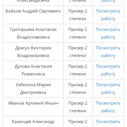
Александровна
степени
работу
Бойков Андрей Сергеевич
Призер 2
Посмотреть
степени
работу
Григорьева Анастасия
Призер 2
Посмотреть
Владиславовна
степени
работу
Драгун Виктория
Призер 2
Посмотреть
Владимировна
степени
работу
Духова Анастасия
Призер 2
Посмотреть
Романовна
степени
работу
Забелина Мария
Призер 2
Посмотреть
Дмитриевна
степени
работу
Иванов Артемий Ильич
Призер 2
Посмотреть
степени
работу
Казанцев Александр
Призер 2
Посмотреть