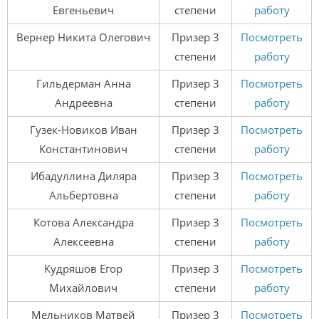
Евгеньевич
степени
работу
Вернер Никита Олегович
Призер 3
Посмотреть
степени
работу
Гильдерман Анна
Призер 3
Посмотреть
Андреевна
степени
работу
Гузек-Новиков Иван
Призер 3
Посмотреть
Константинович
степени
работу
Ибадуллина Диляра
Призер 3
Посмотреть
Альбертовна
степени
работу
Котова Александра
Призер 3
Посмотреть
Алексеевна
степени
работу
Кудряшов Егор
Призер 3
Посмотреть
Михайлович
степени
работу
Мельников Матвей
Призер 3
Посмотреть