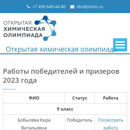
Skip
+7 499 649-44-80
oho@misis.ru
to
content
Открытая химическая олимпиада
Работы победителей и призеров
2023 года
ФИО
Статус
Работа
9 класс
Бобылёва Кира
Победитель
Посмотреть
Витальевна
работу