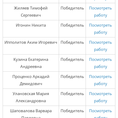
Жиляев Тимофей
Победитель
Посмотреть
Сергеевич
работу
Игонин Никита
Победитель
Посмотреть
работу
Ипполитов Аким Игоревич
Победитель
Посмотреть
работу
Кузина Екатерина
Победитель
Посмотреть
Андреевна
работу
Проценко Аркадий
Победитель
Посмотреть
Демидович
работу
Улановская Мария
Победитель
Посмотреть
Александровна
работу
Шаповалова Варвара
Победитель
Посмотреть
Павловна
работу