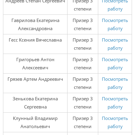
Андреев Степан Сергеевич
Призер 3
Посмотреть
степени
работу
Гаврилова Екатерина
Призер 3
Посмотреть
Александровна
степени
работу
Гесс Ксения Вячеславна
Призер 3
Посмотреть
степени
работу
Григорьев Антон
Призер 3
Посмотреть
Алексеевич
степени
работу
Грязев Артем Андреевич
Призер 3
Посмотреть
степени
работу
Зенькова Екатерина
Призер 3
Посмотреть
Сергеевна
степени
работу
Клунный Владимир
Призер 3
Посмотреть
Анатольевич
степени
работу