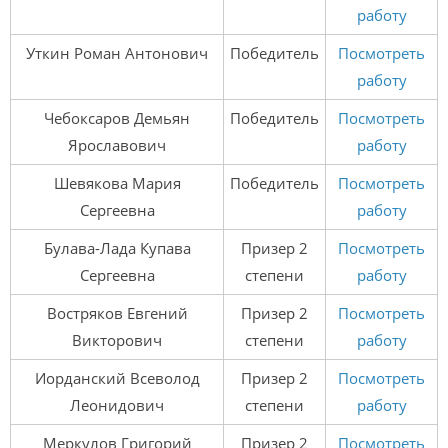
работу
Уткин Роман Антонович
Победитель
Посмотреть
работу
Чебоксаров Демьян
Победитель
Посмотреть
Ярославович
работу
Шевякова Мария
Победитель
Посмотреть
Сергеевна
работу
Булава-Лада Купава
Призер 2
Посмотреть
Сергеевна
степени
работу
Востряков Евгений
Призер 2
Посмотреть
Викторович
степени
работу
Иорданский Всеволод
Призер 2
Посмотреть
Леонидович
степени
работу
Меркулов Григорий
Призер 2
Посмотреть