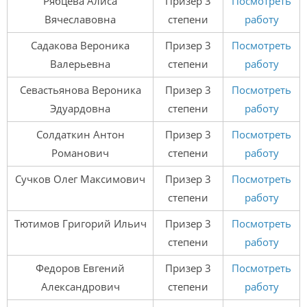
Рябцева Алиса
Призер 3
Посмотреть
Вячеславовна
степени
работу
Садакова Вероника
Призер 3
Посмотреть
Валерьевна
степени
работу
Севастьянова Вероника
Призер 3
Посмотреть
Эдуардовна
степени
работу
Солдаткин Антон
Призер 3
Посмотреть
Романович
степени
работу
Сучков Олег Максимович
Призер 3
Посмотреть
степени
работу
Тютимов Григорий Ильич
Призер 3
Посмотреть
степени
работу
Федоров Евгений
Призер 3
Посмотреть
Александрович
степени
работу