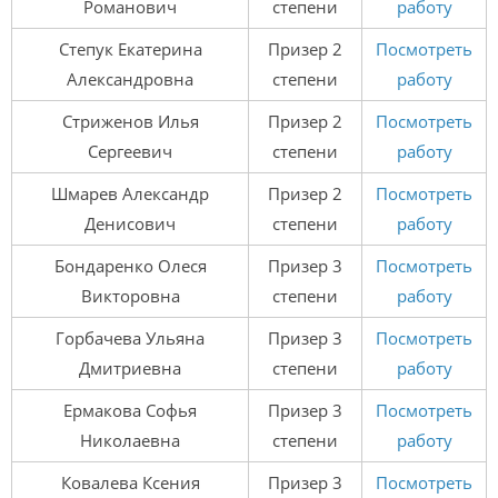
Романович
степени
работу
Степук Екатерина
Призер 2
Посмотреть
Александровна
степени
работу
Стриженов Илья
Призер 2
Посмотреть
Сергеевич
степени
работу
Шмарев Александр
Призер 2
Посмотреть
Денисович
степени
работу
Бондаренко Олеся
Призер 3
Посмотреть
Викторовна
степени
работу
Горбачева Ульяна
Призер 3
Посмотреть
Дмитриевна
степени
работу
Ермакова Софья
Призер 3
Посмотреть
Николаевна
степени
работу
Ковалева Ксения
Призер 3
Посмотреть