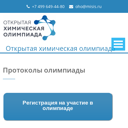
Skip
+7 499 649-44-80
oho@misis.ru
to
content
Открытая химическая олимпиада
Протоколы олимпиады
Регистрация на участие в
олимпиаде