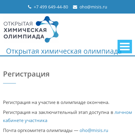
Skip
+7 499 649-44-80
oho@misis.ru
to
content
Открытая химическая олимпиада
Регистрация
Регистрация на участие в олимпиаде окончена.
Регистрация на заключительный этап доступна в
личном
кабинете участника
Почта оргкомитета олимпиады —
oho@misis.ru