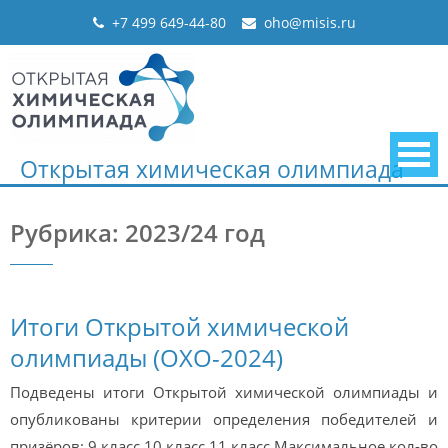
Skip
+7 499 649-44-80
oho@misis.ru
to
content
Открытая химическая олимпиада
Рубрика: 2023/24 год
Итоги Открытой химической
олимпиады (ОХО-2024)
Подведены итоги Открытой химической олимпиады и
опубликованы критерии определения победителей и
призёров: 9 класс 10 класс 11 класс Максимальное кол-во