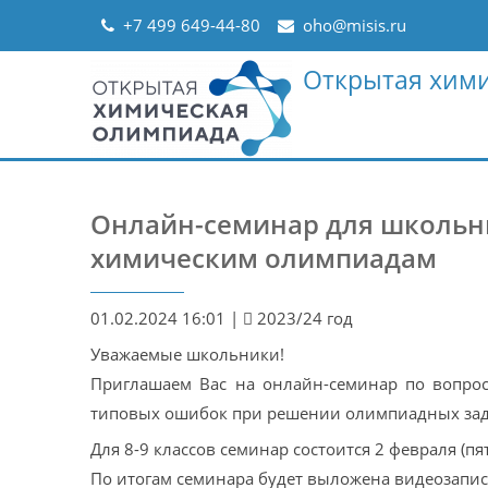
Skip
+7 499 649-44-80
oho@misis.ru
to
content
Открытая хим
Онлайн-семинар для школьни
химическим олимпиадам
01.02.2024 16:01
|
2023/24 год
Уважаемые школьники!
Приглашаем Вас на онлайн-семинар по вопро
типовых ошибок при решении олимпиадных зад
Для 8-9 классов семинар состоится 2 февраля (пят
По итогам семинара будет выложена видеозапис