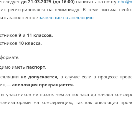
и следует
до 21.03.2025 (до 16:00)
написать на почту
oho@mi
тник регистрировался на олимпиаду. В теме письма необ
ожить заполненное
заявление на апелляцию
астников
9 и 11 классов
.
астников
10 класса
.
формате.
одимо иметь
паспорт
.
апелляции
не допускается,
в случае если в процессе пров
лиц —
апелляция прекращается.
ы участников не позже, чем за полчаса до начала конфер
ганизаторами на конференцию, так как апелляция пров