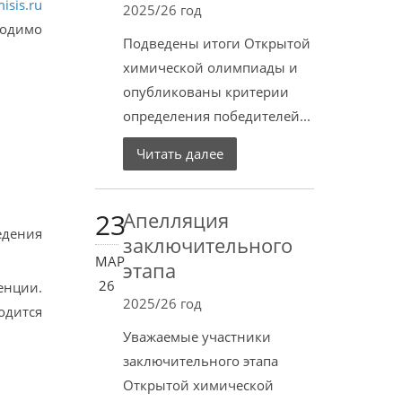
sis.ru
2025/26 год
ходимо
Подведены итоги Открытой
химической олимпиады и
опубликованы критерии
определения победителей...
Читать далее
23
Апелляция
едения
заключительного
МАР
этапа
26
енции.
2025/26 год
одится
Уважаемые участники
заключительного этапа
Открытой химической