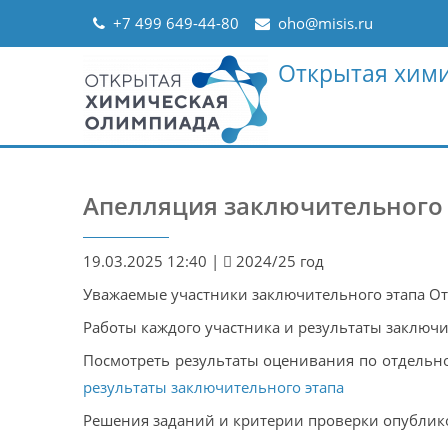
Skip
+7 499 649-44-80
oho@misis.ru
to
content
Открытая хим
Апелляция заключительного 
19.03.2025 12:40
|
2024/25 год
Уважаемые участники заключительного этапа О
Работы каждого участника и результаты заключ
Посмотреть результаты оценивания по отдельн
результаты заключительного этапа
Решения заданий и критерии проверки опублик