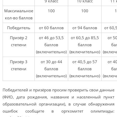
9 класс
10 класс
11 
Максимальное
100
100
1
кол-во баллов
Победитель
от 60 баллов
от 94 баллов
от 60,
Призёр 2
от 46 до 53,5
от 60,5 до 85,5
от 5
степени
баллов
баллов
ба
(включительно)
(включительно)
(включ
Призёр 3
от 30 до 44
от 40,5 до 57
от 4
степени
баллов
баллов
ба
(включительно)
(включительно)
(включ
Победителей и призёров просим проверить свои данные
(ФИО, дата рождения, название и населенный пункт
образовательной организации), в случае обнаружения
ошибок сообщите в оргкомитет олимпиады: