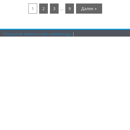
…
1
2
3
9
Далее »
Открытая химическая олимпиада
|