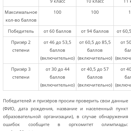
9 класс
10 класс
11 
Максимальное
100
100
1
кол-во баллов
Победитель
от 60 баллов
от 94 баллов
от 60,
Призёр 2
от 46 до 53,5
от 60,5 до 85,5
от 5
степени
баллов
баллов
ба
(включительно)
(включительно)
(включ
Призёр 3
от 30 до 44
от 40,5 до 57
от 4
степени
баллов
баллов
ба
(включительно)
(включительно)
(включ
Победителей и призёров просим проверить свои данные
(ФИО, дата рождения, название и населенный пункт
образовательной организации), в случае обнаружения
ошибок сообщите в оргкомитет олимпиады: