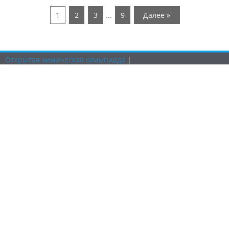
…
1
2
3
9
Далее »
Открытая химическая олимпиада
|