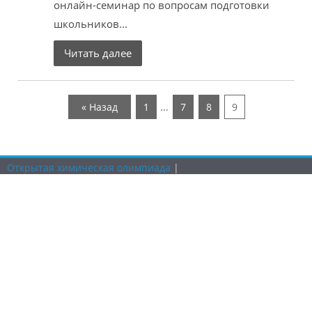
онлайн-семинар по вопросам подготовки
школьников...
Читать далее
…
« Назад
1
7
8
9
Открытая химическая олимпиада
|