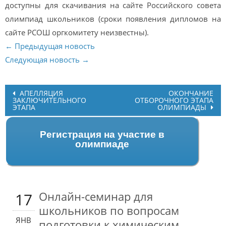
доступны для скачивания на сайте Российского совета
олимпиад школьников (сроки появления дипломов на
сайте РСОШ оргкомитету неизвестны).
← Предыдущая новость
Следующая новость →
Post
АПЕЛЛЯЦИЯ
ОКОНЧАНИЕ
ЗАКЛЮЧИТЕЛЬНОГО
ОТБОРОЧНОГО ЭТАПА
navigation
ЭТАПА
ОЛИМПИАДЫ
Регистрация на участие в
олимпиаде
Онлайн-семинар для
17
школьников по вопросам
ЯНВ
подготовки к химическим