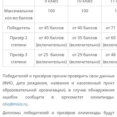
9 класс
10 класс
11 
Максимальное
100
100
1
кол-во баллов
Победитель
от 45 баллов
от 40 баллов
от 71
Призёр 2
от 40 баллов
от 35 баллов
от 60
степени
(включительно)
(включительно)
(включ
Призёр 3
от 25 баллов
от 29 баллов
от 48
степени
(включительно)
(включительно)
(включ
Победителей и призёров просим проверить свои данные
(ФИО, дата рождения, название и населенный пункт
образовательной организации), в случае обнаружения
ошибок сообщите в оргкомитет олимпиады:
oho@misis.ru
.
Дипломы победителей и призёров олимпиады будут