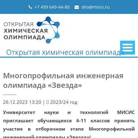
Skip
+7 499 649-44-80
oho@misis.ru
to
content
Открытая химическая олимпиада
Многопрофильная инженерная
олимпиада «Звезда»
26.12.2023 13:20
|
2023/24 год
Университет науки и технологий МИСИС
приглашает обучающихся 6-11 классов принять
участие в отборочном этапе Многопрофильной
инженерной олимпиады «Звезда»!