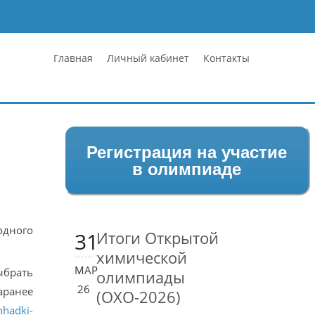
Главная
Личный кабинет
Контакты
Регистрация на участие
в олимпиаде
одного
31
Итоги Открытой
химической
МАР
ыбрать
олимпиады
26
аранее
(ОХО-2026)
hhadki-