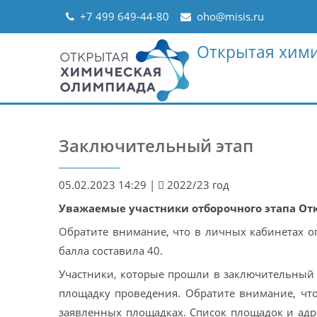
Skip
+7 499 649-44-80
oho@misis.ru
to
content
Открытая хим
Заключительный этап
05.02.2023 14:29
|
2022/23 год
Уважаемые участники отборочного этапа О
Обратите внимание, что в личных кабинетах о
балла составила 40.
Участники, которые прошли в заключительный
площадку проведения. Обратите внимание, чт
заявленных площадках. Список площадок и адр