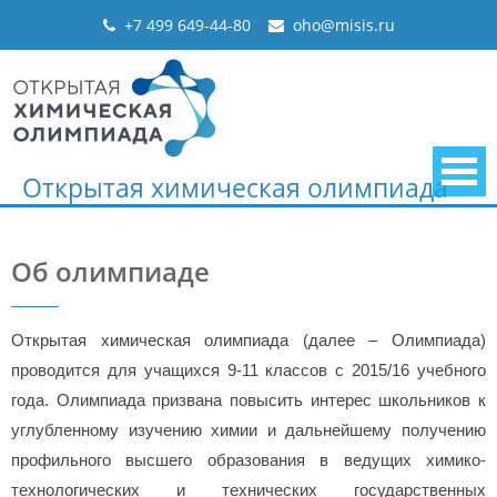
Skip
+7 499 649-44-80
oho@misis.ru
to
content
Открытая химическая олимпиада
Об олимпиаде
Открытая химическая олимпиада (далее – Олимпиада)
проводится для учащихся 9-11 классов с 2015/16 учебного
года. Олимпиада призвана повысить интерес школьников к
углубленному изучению химии и дальнейшему получению
профильного высшего образования в ведущих химико-
технологических и технических государственных