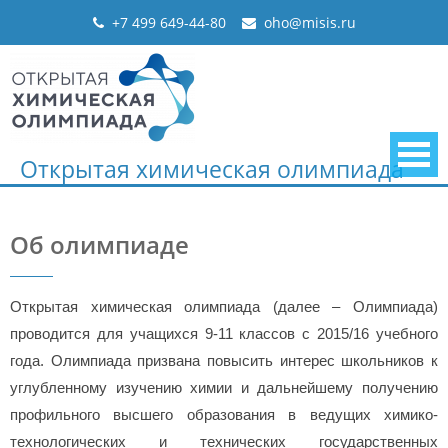
Skip
+7 499 649-44-80
oho@misis.ru
to
content
Открытая химическая олимпиада
Об олимпиаде
Открытая химическая олимпиада (далее – Олимпиада)
проводится для учащихся 9-11 классов с 2015/16 учебного
года. Олимпиада призвана повысить интерес школьников к
углубленному изучению химии и дальнейшему получению
профильного высшего образования в ведущих химико-
технологических и технических государственных