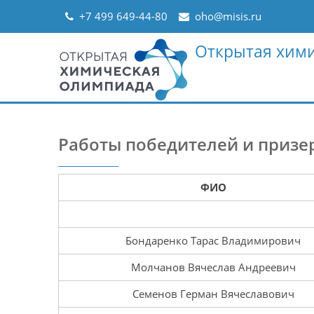
Skip
+7 499 649-44-80
oho@misis.ru
to
content
Открытая хим
Работы победителей и призер
ФИО
Бондаренко Тарас Владимирович
Молчанов Вячеслав Андреевич
Семенов Герман Вячеславович