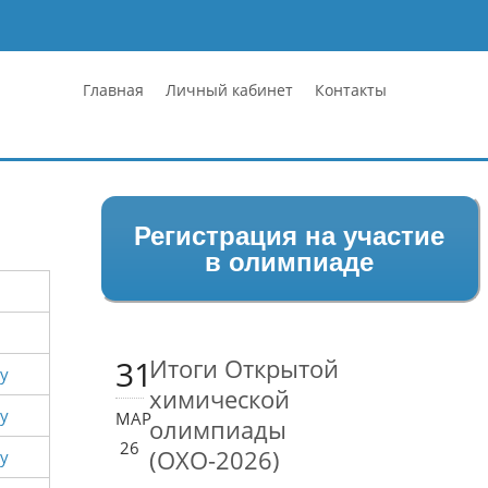
Главная
Личный кабинет
Контакты
Регистрация на участие
в олимпиаде
31
Итоги Открытой
у
химической
у
МАР
олимпиады
26
(ОХО-2026)
у