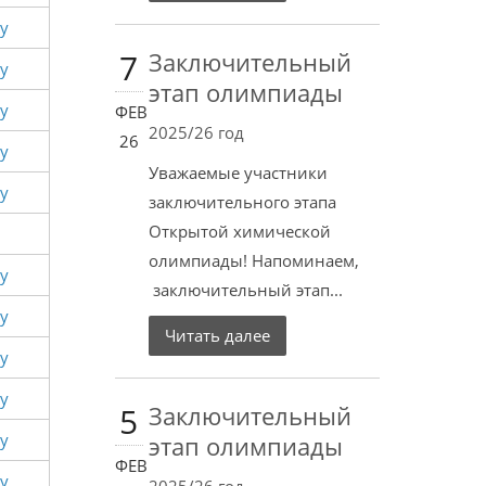
у
7
Заключительный
у
этап олимпиады
у
ФЕВ
2025/26 год
26
у
Уважаемые участники
у
заключительного этапа
Открытой химической
олимпиады! Напоминаем,
у
заключительный этап...
у
Читать далее
у
у
5
Заключительный
у
этап олимпиады
ФЕВ
у