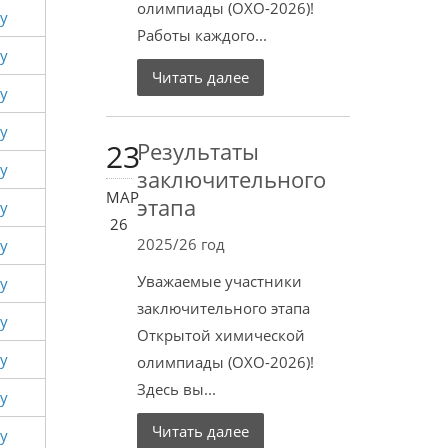
олимпиады (ОХО-2026)!
у
Работы каждого...
у
Читать далее
у
у
23
Результаты
у
заключительного
МАР
этапа
у
26
2025/26 год
у
Уважаемые участники
у
заключительного этапа
у
Открытой химической
у
олимпиады (ОХО-2026)!
Здесь вы...
у
Читать далее
у