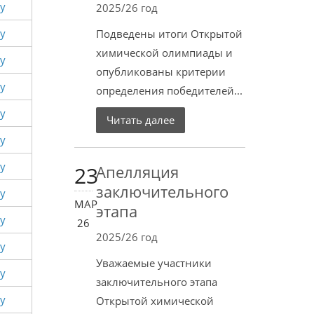
у
2025/26 год
у
Подведены итоги Открытой
химической олимпиады и
у
опубликованы критерии
у
определения победителей...
у
Читать далее
у
у
23
Апелляция
заключительного
у
МАР
этапа
у
26
2025/26 год
у
Уважаемые участники
у
заключительного этапа
у
Открытой химической