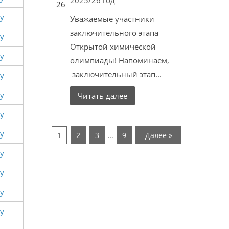
2025/26 год
26
у
Уважаемые участники
заключительного этапа
у
Открытой химической
у
олимпиады! Напоминаем,
заключительный этап...
у
у
Читать далее
у
у
…
1
2
3
9
Далее »
у
у
у
у