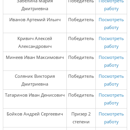
Забелина Мария
Победитель
Посмотреть
Дмитриевна
работу
Иванов Артемий Ильич
Победитель
Посмотреть
работу
Кривич Алексей
Победитель
Посмотреть
Александрович
работу
Минеев Иван Максимович
Победитель
Посмотреть
работу
Соляник Виктория
Победитель
Посмотреть
Дмитриевна
работу
Татаринов Иван Денисович
Победитель
Посмотреть
работу
Бойков Андрей Сергеевич
Призер 2
Посмотреть
степени
работу