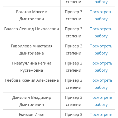
степени
работу
Богатов Максим
Призер 3
Посмотреть
Дмитриевич
степени
работу
Валеев Леонид Николаевич
Призер 3
Посмотреть
степени
работу
Гаврилова Анастасия
Призер 3
Посмотреть
Дмитриевна
степени
работу
Гизатуллина Регина
Призер 3
Посмотреть
Рустемовна
степени
работу
Глебова Ксения Алексеевна
Призер 3
Посмотреть
степени
работу
Данилин Владимир
Призер 3
Посмотреть
Дмитриевич
степени
работу
Екимов Илья
Призер 3
Посмотреть