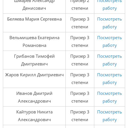
Шмарев Александр
Призер 2
Посмотреть
Денисович
степени
работу
Беляева Мария Сергеевна
Призер 3
Посмотреть
степени
работу
Вельмишева Екатерина
Призер 3
Посмотреть
Романовна
степени
работу
Грибанов Тимофей
Призер 3
Посмотреть
Дмитриевич
степени
работу
Жаров Кирилл Дмитриевич
Призер 3
Посмотреть
степени
работу
Иванов Дмитрий
Призер 3
Посмотреть
Александрович
степени
работу
Кайтуров Никита
Призер 3
Посмотреть
Александрович
степени
работу