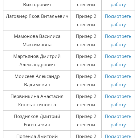
Викторович
степени
работу
Лаговиер Яков Витальевич
Призер 2
Посмотреть
степени
работу
Мамонова Василиса
Призер 2
Посмотреть
Максимовна
степени
работу
Мартьянов Дмитрий
Призер 2
Посмотреть
Александрович
степени
работу
Моисеев Александр
Призер 2
Посмотреть
Вадимович
степени
работу
Первинкина Анастасия
Призер 2
Посмотреть
Константиновна
степени
работу
Поздняков Дмитрий
Призер 2
Посмотреть
Евгеньевич
степени
работу
Попенда Дмитрий
Призер 2
Посмотреть