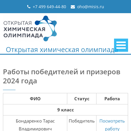
Skip
+7 499 649-44-80
oho@misis.ru
to
content
Открытая химическая олимпиада
Работы победителей и призеров
2024 года
ФИО
Статус
Работа
9 класс
Бондаренко Тарас
Победитель
Посмотреть
Владимирович
работу