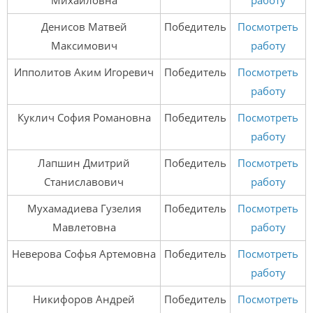
Михайловна
работу
Денисов Матвей
Победитель
Посмотреть
Максимович
работу
Ипполитов Аким Игоревич
Победитель
Посмотреть
работу
Куклич София Романовна
Победитель
Посмотреть
работу
Лапшин Дмитрий
Победитель
Посмотреть
Станиславович
работу
Мухамадиева Гузелия
Победитель
Посмотреть
Мавлетовна
работу
Неверова Софья Артемовна
Победитель
Посмотреть
работу
Никифоров Андрей
Победитель
Посмотреть