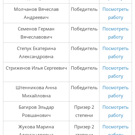
Молчанов Вячеслав
Победитель
Посмотреть
Андреевич
работу
Семенов Герман
Победитель
Посмотреть
Вячеславович
работу
Степук Екатерина
Победитель
Посмотреть
Александровна
работу
Стриженов Илья Сергеевич
Победитель
Посмотреть
работу
Штенникова Анна
Победитель
Посмотреть
Михайловна
работу
Багиров Эльдар
Призер 2
Посмотреть
Ровшанович
степени
работу
Жукова Марина
Призер 2
Посмотреть
Александровна
степени
работу