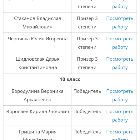
степени
работу
Стаканов Владислав
Призер 3
Посмотреть
Михайлович
степени
работу
Чернявка Юлия Игоревна
Призер 3
Посмотреть
степени
работу
Шидловская Дарья
Призер 3
Посмотреть
Константиновна
степени
работу
10 класс
Бородулина Вероника
Победитель
Посмотреть
Аркадьевна
работу
Воропаев Кирилл Львович
Победитель
Посмотреть
работу
Гришина Мария
Победитель
Посмотреть