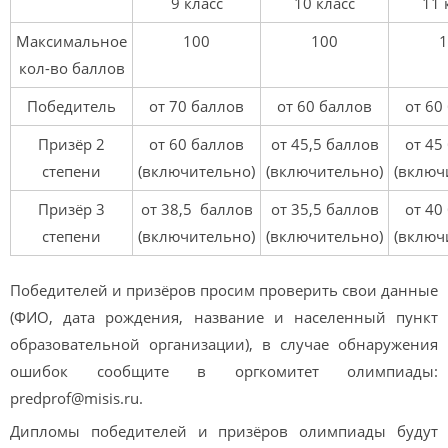
9 класс
10 класс
11 
Максимальное
100
100
1
кол-во баллов
Победитель
от 70 баллов
от 60 баллов
от 60
Призёр 2
от 60 баллов
от 45,5 баллов
от 45
степени
(включительно)
(включительно)
(включ
Призёр 3
от 38,5 баллов
от 35,5 баллов
от 40
степени
(включительно)
(включительно)
(включ
Победителей и призёров просим проверить свои данные
(ФИО, дата рождения, название и населенный пункт
образовательной организации), в случае обнаружения
ошибок сообщите в оргкомитет олимпиады:
predprof@misis.ru.
Дипломы победителей и призёров олимпиады будут