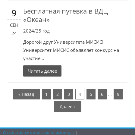
Бесплатная путевка в ВДЦ
9
«Океан»
СЕН
2024/25 год
24
Дорогой друг Университета МИСИС!
Университет МИСИС объявляет конкурс на
участие...
Читать далее
…
« Назад
1
2
3
4
5
6
9
Далее »
Открытая химическая олимпиада
|