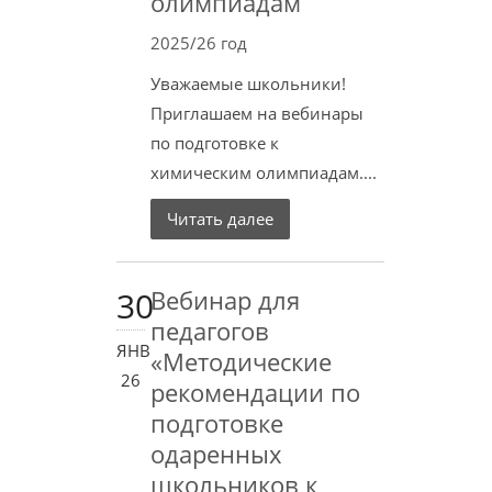
олимпиадам
2025/26 год
Уважаемые школьники!
Приглашаем на вебинары
по подготовке к
химическим олимпиадам....
Читать далее
30
Вебинар для
педагогов
ЯНВ
«Методические
26
рекомендации по
подготовке
одаренных
школьников к