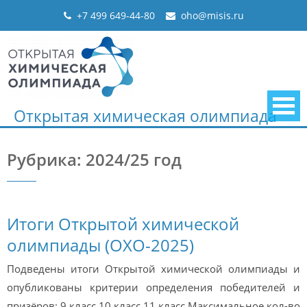
Skip
+7 499 649-44-80
oho@misis.ru
to
content
Открытая химическая олимпиада
Рубрика: 2024/25 год
Итоги Открытой химической
олимпиады (ОХО-2025)
Подведены итоги Открытой химической олимпиады и
опубликованы критерии определения победителей и
призёров: 9 класс 10 класс 11 класс Максимальное кол-во