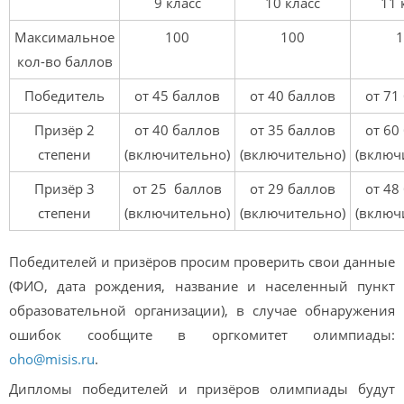
9 класс
10 класс
11 
Максимальное
100
100
1
кол-во баллов
Победитель
от 45 баллов
от 40 баллов
от 71
Призёр 2
от 40 баллов
от 35 баллов
от 60
степени
(включительно)
(включительно)
(включ
Призёр 3
от 25 баллов
от 29 баллов
от 48
степени
(включительно)
(включительно)
(включ
Победителей и призёров просим проверить свои данные
(ФИО, дата рождения, название и населенный пункт
образовательной организации), в случае обнаружения
ошибок сообщите в оргкомитет олимпиады:
oho@misis.ru
.
Дипломы победителей и призёров олимпиады будут