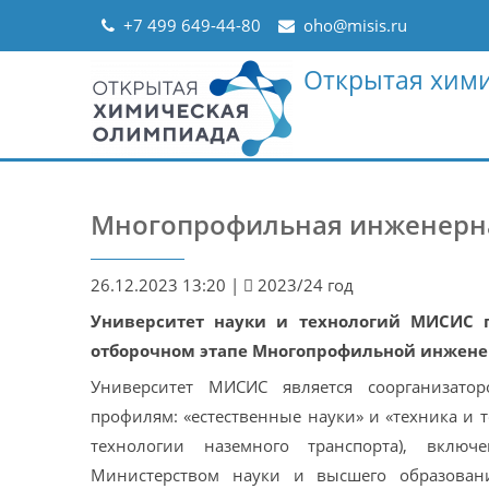
Skip
+7 499 649-44-80
oho@misis.ru
to
content
Открытая хим
Многопрофильная инженерна
26.12.2023 13:20
|
2023/24 год
Университет науки и технологий МИСИС п
отборочном этапе Многопрофильной инжене
Университет МИСИС является соорганизат
профилям: «естественные науки» и «техника и 
технологии наземного транспорта), вкл
Министерством науки и высшего образован