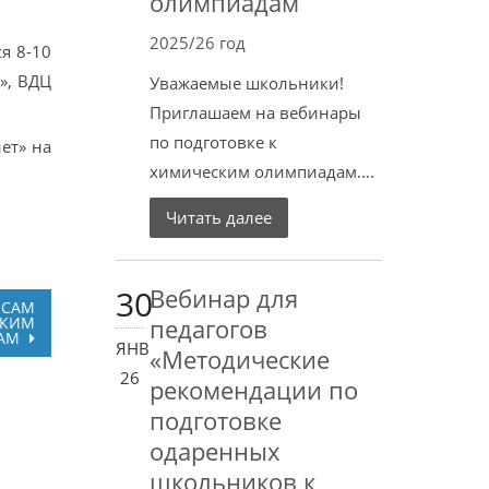
олимпиадам
2025/26 год
я 8-10
», ВДЦ
Уважаемые школьники!
Приглашаем на вебинары
по подготовке к
ет» на
химическим олимпиадам....
Читать далее
30
Вебинар для
ОСАМ
СКИМ
педагогов
АМ
ЯНВ
«Методические
26
рекомендации по
подготовке
одаренных
школьников к