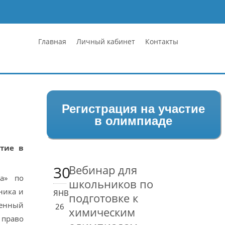
Главная
Личный кабинет
Контакты
Регистрация на участие
в олимпиаде
тие в
30
Вебинар для
а» по
школьников по
ника и
ЯНВ
подготовке к
енный
26
химическим
 право