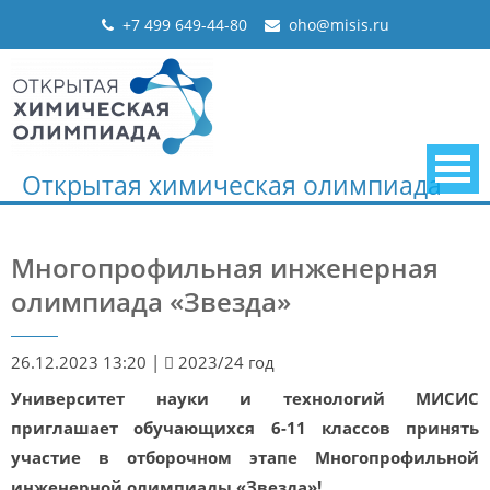
Skip
+7 499 649-44-80
oho@misis.ru
to
content
Открытая химическая олимпиада
Многопрофильная инженерная
олимпиада «Звезда»
26.12.2023 13:20
|
2023/24 год
Университет науки и технологий МИСИС
приглашает обучающихся 6-11 классов принять
участие в отборочном этапе Многопрофильной
инженерной олимпиады «Звезда»!