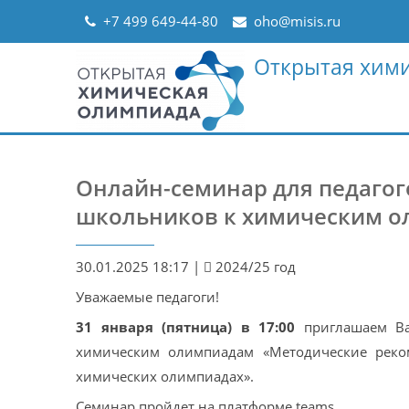
Skip
+7 499 649-44-80
oho@misis.ru
to
content
Открытая хим
Онлайн-семинар для педагог
школьников к химическим 
30.01.2025 18:17
|
2024/25 год
Уважаемые педагоги!
31 января (пятница) в 17:00
приглашаем Ва
химическим олимпиадам «Методические реко
химических олимпиадах».
Семинар пройдет на платформе teams.