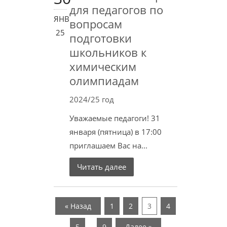
для педагогов по
ЯНВ
вопросам
25
подготовки
школьников к
химическим
олимпиадам
2024/25 год
Уважаемые педагоги! 31
января (пятница) в 17:00
приглашаем Вас на...
Читать далее
« Назад
1
2
3
4
…
5
9
Далее »