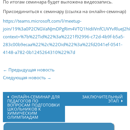
По итогам семинара будет выложена видеозапись.
Присоединиться к семинару (ссылка на онлайн-семинар)
https://teams.microsoft.com/l/meetup-
join/19%3a0P2CNGVaNJmDPgRim4VTQ1hIdiIVnfCUVYvRlueJ2h
context=%7b%22Tid%22%3a%2221f92996-c72d-4b9f-b5a5-
283c00b9ecaa%22%2c%22Oid%22%3a%22fd2041ef-0541-
4148-a782-0b1245264310%22%7d
← Предыдущая новость
Следующая новость →
Post
ОНЛАЙН-СЕМИНАР ДЛЯ
ЗАКЛЮЧИТЕЛЬНЫЙ
ПЕДАГОГОВ ПО
ЭТАП
navigation
ВОПРОСАМ ПОДГОТОВКИ
ШКОЛЬНИКОВ К
ХИМИЧЕСКИМ
ОЛИМПИАДАМ