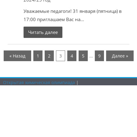
Уважаемые педагоги! 31 января (пятница) в
17:00 приглашаем Вас на...
Читать далее
…
« Назад
1
2
3
4
5
9
Далее »
Открытая химическая олимпиада
|