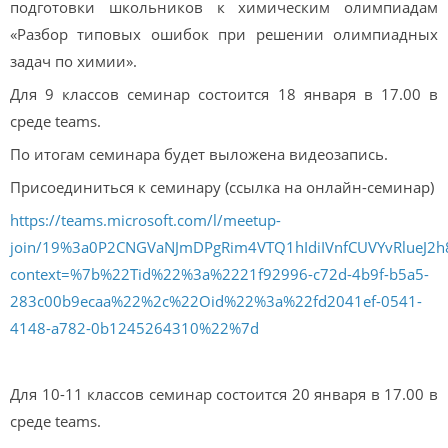
подготовки школьников к химическим олимпиадам
«Разбор типовых ошибок при решении олимпиадных
задач по химии».
Для 9 классов семинар состоится 18 января в 17.00 в
среде teams.
По итогам семинара будет выложена видеозапись.
Присоединиться к семинару (ссылка на онлайн-семинар)
https://teams.microsoft.com/l/meetup-
join/19%3a0P2CNGVaNJmDPgRim4VTQ1hIdiIVnfCUVYvRlueJ2h
context=%7b%22Tid%22%3a%2221f92996-c72d-4b9f-b5a5-
283c00b9ecaa%22%2c%22Oid%22%3a%22fd2041ef-0541-
4148-a782-0b1245264310%22%7d
Для 10-11 классов семинар состоится 20 января в 17.00 в
среде teams.