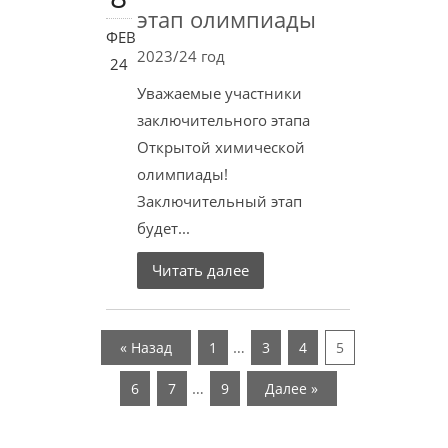
этап олимпиады
ФЕВ
2023/24 год
24
Уважаемые участники
заключительного этапа
Открытой химической
олимпиады!
Заключительный этап
будет...
Читать далее
…
« Назад
1
3
4
5
…
6
7
9
Далее »