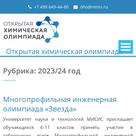
Skip
+7 499 649-44-80
oho@misis.ru
to
content
Открытая химическая олимпиада
Рубрика: 2023/24 год
Многопрофильная инженерная
олимпиада «Звезда»
Университет науки и технологий МИСИС приглашает
обучающихся 6-11 классов принять участие в
отборочном этапе Многопрофильной инженерной