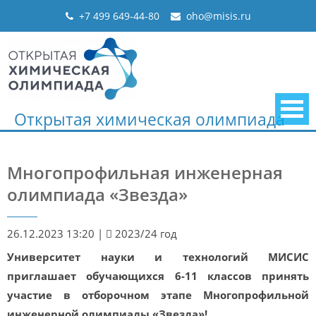
Skip
+7 499 649-44-80
oho@misis.ru
to
content
Открытая химическая олимпиада
Многопрофильная инженерная
олимпиада «Звезда»
26.12.2023 13:20
|
2023/24 год
Университет науки и технологий МИСИС
приглашает обучающихся 6-11 классов принять
участие в отборочном этапе Многопрофильной
инженерной олимпиады «Звезда»!