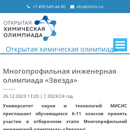
Skip
+7 499 649-44-80
oho@misis.ru
to
content
Открытая химическая олимпиада
Многопрофильная инженерная
олимпиада «Звезда»
26.12.2023 13:20
|
2023/24 год
Университет науки и технологий МИСИС
приглашает обучающихся 6-11 классов принять
участие в отборочном этапе Многопрофильной
инженерной олимпиады «Звезда»!